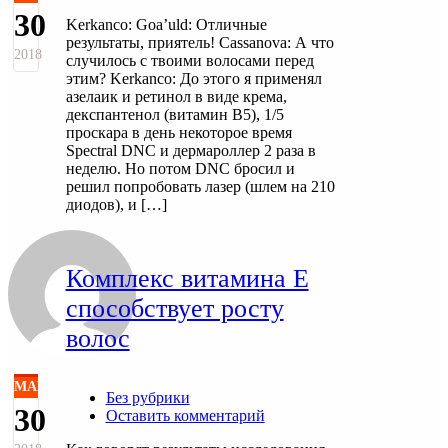
30
Kerkanco: Goa’uld: Отличные
результаты, приятель! Cassanova: А что
2018
случилось с твоими волосами перед
этим? Kerkanco: До этого я применял
азелаик и ретинол в виде крема,
декспантенол (витамин B5), 1/5
проскара в день некоторое время
Spectral DNC и дермароллер 2 раза в
неделю. Но потом DNC бросил и
решил попробовать лазер (шлем на 210
диодов), и […]
Комплекс витамина Е
способствует росту
волос
МАЙ
Без рубрики
30
Оставить комментарий