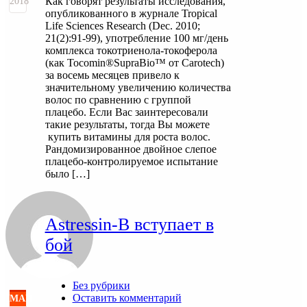
Как говорят результаты исследования,
2018
опубликованного в журнале Tropical
Life Sciences Research (Dec. 2010;
21(2):91-99), употребление 100 мг/день
комплекса токотриенола-токоферола
(как Tocomin®SupraBio™ от Carotech)
за восемь месяцев привело к
значительному увеличению количества
волос по сравнению с группой
плацебо. Если Вас заинтересовали
такие результаты, тогда Вы можете
купить витамины для роста волос.
Рандомизированное двойное слепое
плацебо-контролируемое испытание
было […]
Astressin-B вступает в
бой
Без рубрики
Оставить комментарий
МАЙ