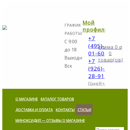
Мой
ГРАФИК
профиль
РАБОТЫ:
+7
С 9:00
(495)-298-
0
ք
до 18
01-60
0
Выходной:
товар(ов)
+7
Вск
(926)-773-
28-91
flagn@yandex.ru
О МАГАЗИНЕ
КАТАЛОГ ТОВАРОВ
ДОСТАВКА И ОПЛАТА
КОНТАКТЫ
СТАТЬИ
МИНОКСИДИЛ — ОТЗЫВЫ О МАГАЗИНЕ