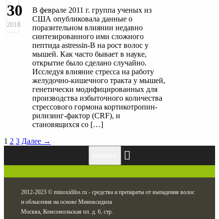
30
В феврале 2011 г. группа ученых из
США опубликовала данные о
2018
поразительном влиянии недавно
синтезированного ими сложного
пептида astressin-B на рост волос у
мышей. Как часто бывает в науке,
открытие было сделано случайно.
Исследуя влияние стресса на работу
желудочно-кишечного тракта у мышей,
генетически модифицированных для
производства избыточного количества
стрессового гормона кортикотропин-
рилизинг-фактор (CRF), и
становящихся со […]
1
2
3
Далее →
Каталог
2012-2023 © minoxidilss.ru - средства и препараты от выпадения волос
и облысения на основе Миноксидила
Москва, Комсомольская пл. д. 6, стр.