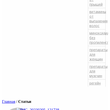
прыщей
витамины
от
выпадения
волос
миноксидил
без
пропиленгл
препараты
для
женщин
препараты
для
мужчин
регейн
Главная
/
Статьи