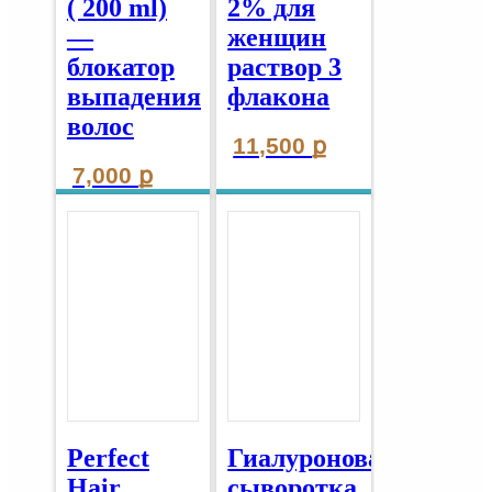
( 200 ml)
2% для
—
женщин
блокатор
раствор 3
выпадения
флакона
волос
11,500
ք
7,000
ք
Perfect
Гиалуроновая
Hair
сыворотка