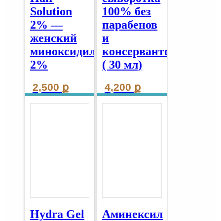
Solution
100% без
2% —
парабенов
женский
и
миноксидил
консервантов.
2%
( 30 мл)
2,500
ք
4,200
ք
Hydra Gel
Аминексил