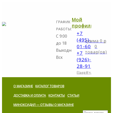
Мой
ГРАФИК
профиль
РАБОТЫ:
+7
С 9:00
(495)-298-
0
ք
до 18
01-60
0
Выходной:
товар(ов)
+7
Вск
(926)-773-
28-91
flagn@yandex.ru
О МАГАЗИНЕ
КАТАЛОГ ТОВАРОВ
ДОСТАВКА И ОПЛАТА
КОНТАКТЫ
СТАТЬИ
МИНОКСИДИЛ — ОТЗЫВЫ О МАГАЗИНЕ