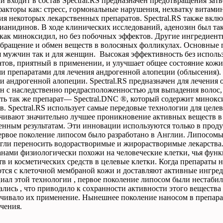
ый
входит
в
состав
Spectral
.
RS
предназначен
предотвращения
зат
факторы
как
:
стресс
,
гормональные
нарушения
,
нехватку
витами
ия
некоторых
лекарственных
препаратов
.
Spectral
.
RS
также
вклю
ианидинов
.
В
ходе
клинических
исследований
,
аденозин
был
та
как
миноксидил
,
но
без
побочных
эффектов
.
Другие
ингредиент
обращение
и
обмен
веществ
в
волосяных
фолликулах
.
Основные
я
мужчин
так
и
для
женщин
.
Высокая
эффективность
без
исполь
атов
,
приятный
в
применении
,
и
улучшает
общее
состояние
кож
ми
препаратами
для
лечения
андрогенной
алопеции
(
облысения
)
ии
андрогенной
алопеции
.
Spectral
.
RS
предназначен
для
лечения
ин
с
наследственно
предрасположенностью
для
выпадения
волос
ить
так
же
препарат
—
Spectral
.
DNC
®,
который
содержит
минокс
тв
.
Spectral
.
RS
использует
самые
передовые
технологии
для
целе
ечивают
значительно
лучшее
проникновение
активных
веществ
в
енным
результатам
.
Эти
инновации
используются
только
в
проду
ервое
поколение
липосом
было
разработано
в
Англии
.
Липосом
гли
переносить
водорастворимые
и
жирорастворимые
лекарства
анами
физиологически
похожи
на
человеческие
клетки
,
чья
функ
тв
и
косметических
средств
в
целевые
клетки
.
Когда
препараты
н
ются
с
клеточной
мембраной
кожи
и
доставляют
активные
ингре
циал
этой
технологии
,
первое
поколение
липосом
были
нестаби
ались
,
что
приводило
к
сохранности
активности
этого
вещества
ичивало
их
применение
.
Нынешнее
поколение
наносом
в
препара
ичения
.