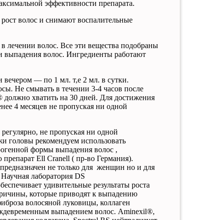
аксимальной
эффективности
препарата
.
т рост волос и снимают воспалительные
 в лечении волос. Все эти вещества подобраны
ии выпадения волос. Ингредиенты работают
вечером — по 1 мл. т,е 2 мл. в сутки.
сы. Не смывать в течении 3-4 часов после
®
должно
хватить
на
30
дней
.
Для
достижения
менее 4 месяцев
не
пропуская
ни
одной
®
регулярно
,
не
пропуская
ни
одной
ожи головы рекомендуем использовать
рогенной формы выпадения волос ,
репарат Ell Cranell ( пр-во Германия).
 предназначен не только для
женщин но и для
Н
аучная
лаборатория
DS
обеспечивает
удивительные
результаты
роста
ричины
,
которые
приводят
к
выпадению
фиброза
волосяной
луковицы
,
коллаген
ждевременным
выпадением
волос
.
Aminexil
®,