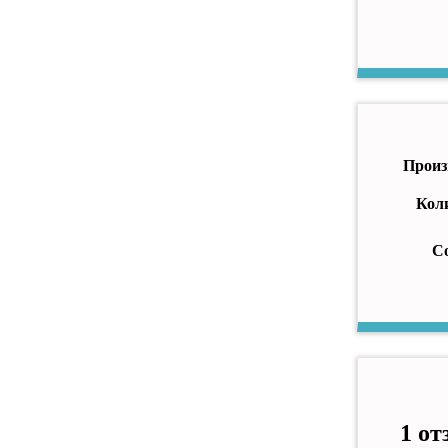
Произ
Кол
С
1 о