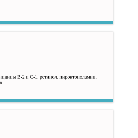
анидины В-2 и С-1, ретинол, пироктоноламин,
в