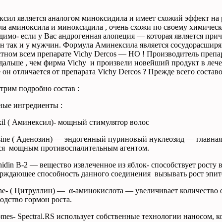
ксил
является
аналогом
миноксидила
и
имеет
схожий
эффект
на
ла
аминоксила
и
миноксидила
,
очень
схожи
по
своему
химичес
димо- если у Вас андрогенная алопеция — которая является при
 так и у мужчин. Формула Аминексила является сосудорасширя
стном всем препарате Vichy Dercos — НО ! Производитель пр
дальше , чем фирма Vichy и произвели новейший продукт в лече
 он отличается от препарата Vichy Dercos ? Прежде всего соста
трим подробно состав :
ые ингредиенты :
il ( Аминексил)- мощный стимулятор волос
ine ( Аденозин) — эндогенный пуриновый нуклеозид — главная 
ся мощным противоспалительным агентом.
nidin B-2 — вещество извлеченное из яблок- способствует росту 
ерждающее способность данного соединения вызывать рост э
line- ( Цитруллин) — α-аминокислота — увеличивает количество 
одство гормон роста.
omes-
Spectral
.
RS
использует
собственные
технологии
наносом
,
к