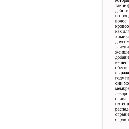
котор
такие
действ
и
проц
волос
,
крово
как
дл
химик
други
лечен
женщ
добав
вещес
обесп
выраж
году
п
они
мо
мембр
лекарс
слива
потен
распад
огран
огран