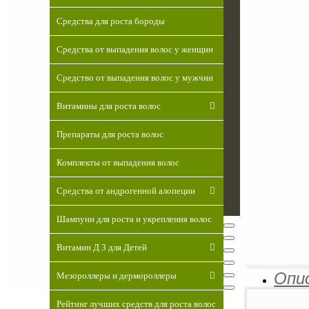
minoxidilss.ru -
средства и
Средства для роста бороды
препараты от
выпадения
Средства от выпадения волос у женщин
волос и
облысения на
Средство от выпадения волос у мужчин
основе
Миноксидила
Витамины для роста волос
Москва,
Комсомольская
Препараты для роста волос
пл. д. 6, стр.
Телефоны:
Комплекты от выпадения волос
(495) 298-01-
60, (926) 773-
Средства от андрогенной алопеции
28-91
Шампуни для роста и укрепления волос
Витамин Д 3 для Детей
Опи
Мезороллеры и дермороллеры
Рейтинг лучших средств для роста волос