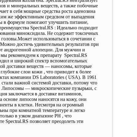
вердевания
коллагена
.
Spectral
.
RS
нейтрализует
нов
и
минеральных
веществ
,
а
также
побочные
чает
в
себя
мощные
средства
роста
аденозина
ким
же
эффективным
средсвом
от
выпадения
ы
в
формуле
помогают
улучшить
питание
,
преимущества
Spectral
.
RS
:
Идеально
подходит
зования
миноксидила
.
Не
содержит
токсичных
и
головы
.
Может
использоваться
в
сочетании
с
.
Можно
достичь
удивительных
результатов
при
от
андрогенной
алопеции
.
Для
мужчин
и
,
мы
рекомендуем
к препарату
Spectral
.
RS
идил
и
широкий
спектр
вспомогательных
вой
доставки
веществ
—
наносомы
,
которые
глубокие
слои
кожи
,
что
приводит
к
более
ктах
компании
DS
Laboratories
(
USA
).
В
1961
ы
стали
важной
системой
доставки
,
потому
что
.
Липосомы
—
микроскопические
пузырьки
,
с
ция
заключается
в
доставке
витаминов
,
а
основе
липосом
наносятся
на
кожу
,
они
диенты
в
клетки
.
Несмотря
на
огромный
льны
при
комнатной
температуре
и
легко
только
в
узком
диапазоне
PH
,
что
те
Spectral
.
RS
позволяет
преодолеть
эти