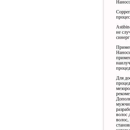
Нанос
Copper
процес
Astibi
не слу
синерг
Примен
Наноси
приме
наилу
проце
Для
до
проце
мезоро
рекоме
Дополн
мужч
разраб
волос
волос
,
станов