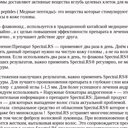
омы
доставляют
активные
вещества
вглубь
целевых
клеток
для
м
 peptides ( Медные пептиды)- это вещества которые стимулирую
сы в коже головы.
n- флавоноид , используется в традиционной китайской медицине
чайно , а с целью повышения эффективности препарата в лечен
ично , и улучшают действие друг друга.
ение:Препарат Spectral.RS — применяют два раза в день. Днём и 
ть данный препарат нужно на чистую кожу головы , а не на воло
нения.
Если
использовать
два
раза
в
день
,
то
флакона
Spectral
.
RS
чших
результатов
,
важно
применять
Spectral
.
RS
®
регулярно
, не 
дуры
.
стижения
наилучших
результатов
,
важно
применять
Spectral
.
RS
дуры
. Для лучшего проникновения препарата в глубокие слои к
ллер с длиной иглы 1-1,5 мм. Для более успешного лечения анд
ндуем использовать » Наружные блокаторы андрогеннов » — это п
ительная информация о препарате Spectral.RS: Данный продукт
ин —
для
которых
выпадение
волос
стала
актуальной
проблемой.
отала
специальное
средство
от
облысения
Spectral
.
RS
® которое
даже
без
миноксидила
!
Spectral
.
RS
устраняет
многочисленные
п
в
том
числе
фиброзу
волосяной
луковицы
.
При
возникновении
ится
жестким
,
выталкивая
корни
волос
.
Это
сопровождается
пре