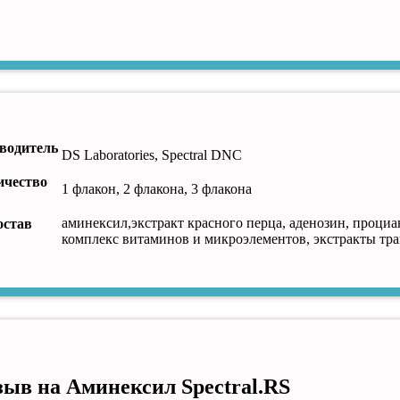
водитель
DS Laboratories, Spectral DNC
ичество
1 флакон, 2 флакона, 3 флакона
аминексил,экстракт красного перца, аденозин, проци
остав
комплекс витаминов и микроэлементов, экстракты тра
тзыв на
Аминексил Spectral.RS