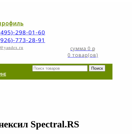
профиль
(495)-298-01-60
(926)-773-28-91
n@yandex.ru
0
ք
0 товар(ов)
ИНЕ
ексил Spectral.RS