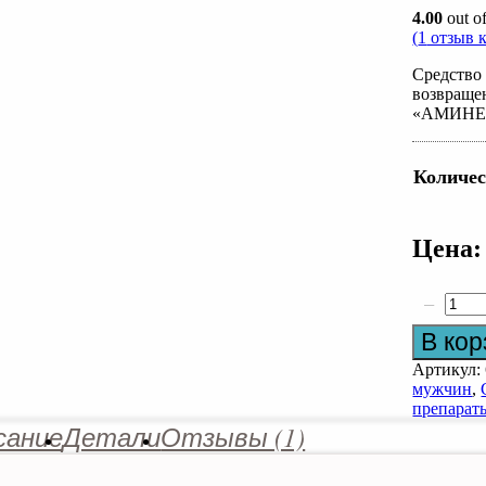
4.00
out o
(
1
отзыв к
Средство 
возвраще
«АМИНЕК
Количес
Цена:
−
Количест
товара
В кор
Аминекс
Артикул:
Spectral.R
мужчин
,
препарат
сание
Детали
Отзывы (1)