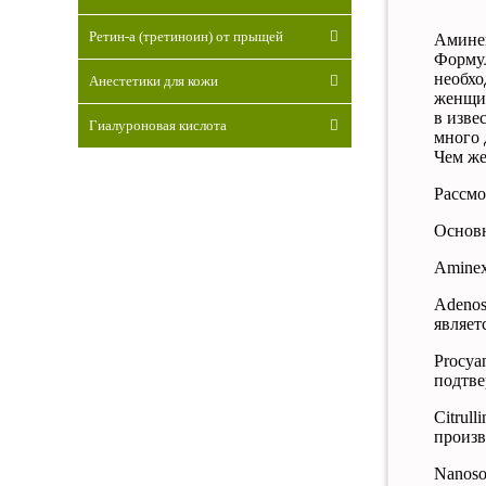
Ретин-а (третиноин) от прыщей
Амине
Форму
необхо
Анестетики для кожи
женщин
в изве
Гиалуроновая кислота
много 
Чем же
Рассмо
Основн
Aminex
Adenos
являет
Procya
подтв
Сitrul
произв
Nanos