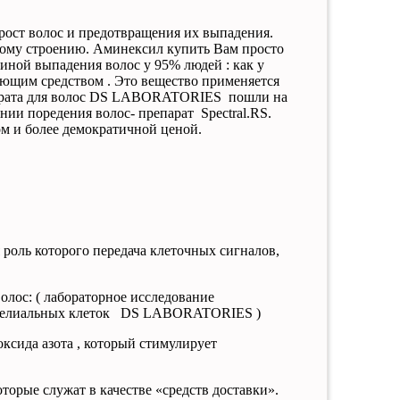
рост
волос
и
предотвращения
их
выпадения
.
кому
строению
. Аминексил купить Вам просто
чиной выпадения волос у 95% людей : как у
ющим средством . Это вещество применяется
епарата для волос DS LABORATORIES пошли на
нии поредения волос- препарат Spectral.RS.
вом и более демократичной ценой.
роль которого передача клеточных сигналов,
волос: ( лабораторное исследование
пителиальных клеток DS LABORATORIES )
оксида азота , который стимулирует
оторые
служат
в
качестве
«
средств
доставки
».