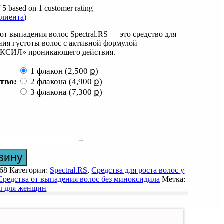
f
5
based on
1
customer rating
лиента)
от выпадения волос Spectral.RS — это средство для
ния густоты волос с активной формулой
СИЛ» проникающего действия.
1 флакон (
2,500
ք
)
тво:
2 флакона (
4,900
ք
)
3 флакона (
7,300
ք
)
+
во
зину
ил
68
Категории:
Spectral.RS
,
Средства для роста волос у
S
Средства от выпадения волос без миноксидила
Метка:
ы для женщин