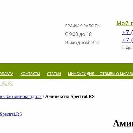
Мой 
ГРАФИК РАБОТЫ:
+7 
С 9:00 до 18
+7 
Выходной: Вск
flag
ОПЛАТА
КОНТАКТЫ
СТАТЬИ
МИНОКСИДИЛ — ОТЗЫВЫ О МАГАЗ
 👍👍
лос без миноксидила
/
Аминексил Spectral.RS
Амин