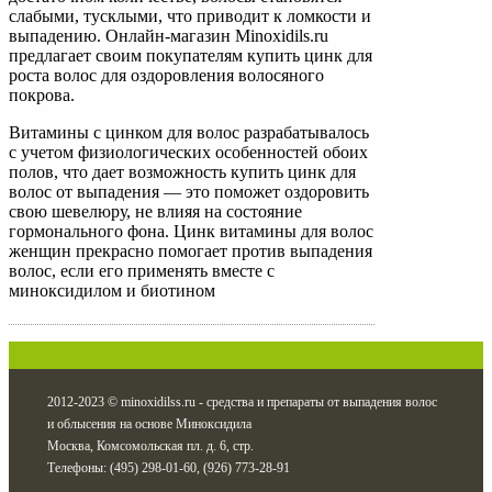
слабыми, тусклыми, что приводит к ломкости и
выпадению. Онлайн-магазин Minoxidils.ru
предлагает своим покупателям купить цинк для
роста волос для оздоровления волосяного
покрова.
Витамины с цинком для волос разрабатывалось
с учетом физиологических особенностей обоих
полов, что дает возможность купить цинк для
волос от выпадения — это поможет оздоровить
свою шевелюру, не влияя на состояние
гормонального фона. Цинк витамины для волос
женщин прекрасно помогает против выпадения
волос, если его применять вместе с
миноксидилом и биотином
2012-2023 © minoxidilss.ru - средства и препараты от выпадения волос
и облысения на основе Миноксидила
Москва, Комсомольская пл. д. 6, стр.
Телефоны: (495) 298-01-60, (926) 773-28-91