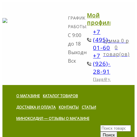
Мой
ГРАФИК
профиль
РАБОТЫ:
+7
С 9:00
(495)-298-
0
ք
до 18
01-60
0
Выходной:
товар(ов)
+7
Вск
(926)-773-
28-91
flagn@yandex.ru
О МАГАЗИНЕ
КАТАЛОГ ТОВАРОВ
ДОСТАВКА И ОПЛАТА
КОНТАКТЫ
СТАТЬИ
МИНОКСИДИЛ — ОТЗЫВЫ О МАГАЗИНЕ