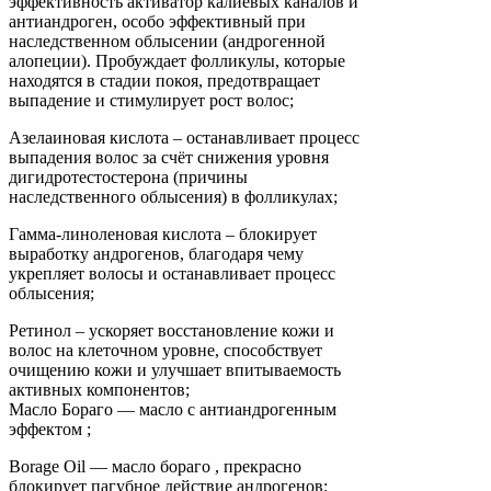
эффективность активатор калиевых каналов и
антиандроген, особо эффективный при
наследственном облысении (андрогенной
алопеции). Пробуждает фолликулы, которые
находятся в стадии покоя, предотвращает
выпадение и стимулирует рост волос;
Азелаиновая кислота – останавливает процесс
выпадения волос за счёт снижения уровня
дигидротестостерона (причины
наследственного облысения) в фолликулах;
Гамма-линоленовая кислота – блокирует
выработку андрогенов, благодаря чему
укрепляет волосы и останавливает процесс
облысения;
Ретинол – ускоряет восстановление кожи и
волос на клеточном уровне, способствует
очищению кожи и улучшает впитываемость
активных компонентов;
Масло Бораго — масло с антиандрогенным
эффектом ;
Borage Oil — масло бораго , прекрасно
блокирует пагубное действие андрогенов;