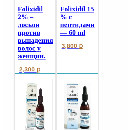
Folixidil
Folixidil 15
2% –
% с
лосьон
пептидами
против
— 60 ml
выпадения
3,800
ք
волос у
женщин.
2,300
ք