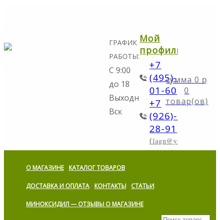
Мой
ГРАФИК
профиль
РАБОТЫ:
+7
С 9:00
(495)-298-
0
ք
до 18
01-60
0
Выходной:
товар(ов)
+7
Вск
(926)-773-
28-91
flagn@yandex.ru
О МАГАЗИНЕ
КАТАЛОГ ТОВАРОВ
ДОСТАВКА И ОПЛАТА
КОНТАКТЫ
СТАТЬИ
МИНОКСИДИЛ — ОТЗЫВЫ О МАГАЗИНЕ