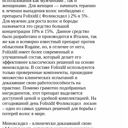
использования как мужчинами , так и
женщинами. Для женщин — начинать терапию
в лечении выпадения волос необходимо с
препарата Folixidil ( Фоликсидил ) 2% и 5% .
Для мужчин для роста волос и бороды
назначается это средство большой
концентрации 10% и 15%. Данное средство
было разработано и производится в Италии, так
же как и всемирно известный препарат против
облысения Rogaine, но, в отличие от него,
Folixidil имеет более современный и
улучшенный состав, который делает его
эффективнее классических решений на основе
миноксидила. В составе Folixidil используются
только проверенные компоненты, прошедшие
множество клинических испытаний и
доказавшие свою работоспособность на
практике. Помимо грамотно подобранных
ингредиентов, этот препарат выделяется
доступной ценой и удобной комплектацией. На
сегодняшний день Folixidil Фоликсидил лосьон
– одно из самых удачных решений для борьбы с
потерей волос в мире.
Миноксидил – клинически доказавший свою