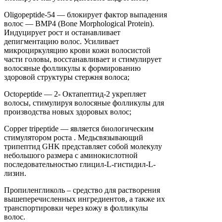
Oligopeptide-54 — блокирует фактор выпадения
волос — BMP4 (Bone Morphological Protein).
Индуцирует рост и останавливает
депигментацию волос. Усиливает
микроциркуляцию крови кожи волосистой
части головы, восстанавливает и стимулирует
волосяные фолликулы к формированию
здоровой структуры стержня волоса;
Octopeptide — 2- Октапептид-2 укрепляет
волосы, стимулируя волосяные фолликулы для
производства новых здоровых волос;
Copper tripeptide — является биологическим
стимулятором роста . Медьсвязывающий
трипептид GHK представляет собой молекулу
небольшого размера с аминокислотной
последовательностью глицил-L-гистидил-L-
лизин.
Пропиленгликоль – средство для растворения
вышеперечисленных ингредиентов, а также их
транспортировки через кожу в фолликулы
волос.