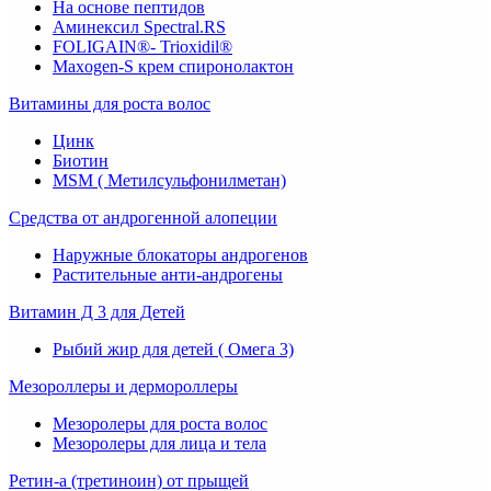
На основе пептидов
Аминексил Spectral.RS
FOLIGAIN®- Trioxidil®
Maxogen-S крем спиронолактон
Витамины для роста волос
Цинк
Биотин
MSM ( Метилсульфонилметан)
Средства от андрогенной алопеции
Наружные блокаторы андрогенов
Растительные анти-андрогены
Витамин Д 3 для Детей
Рыбий жир для детей ( Омега 3)
Мезороллеры и дермороллеры
Мезоролеры для роста волос
Мезоролеры для лица и тела
Ретин-а (третиноин) от прыщей