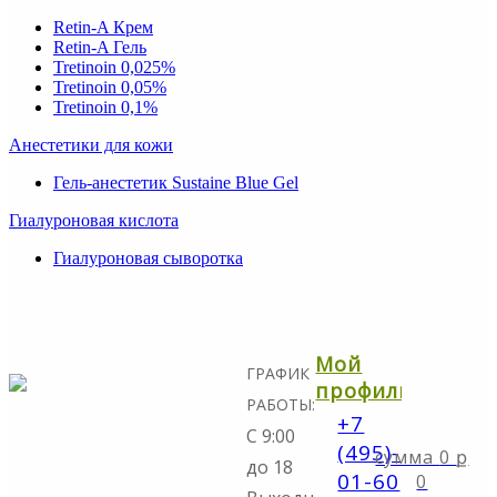
Retin-A Крем
Retin-A Гель
Tretinoin 0,025%
Tretinoin 0,05%
Tretinoin 0,1%
Анестетики для кожи
Гель-анестетик Sustaine Blue Gel
Гиалуроновая кислота
Гиалуроновая сыворотка
Мой
ГРАФИК
профиль
РАБОТЫ:
+7
С 9:00
(495)-298-
0
ք
до 18
01-60
0