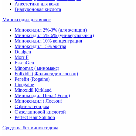
Анестетики для кожи
Гиалуроновая кислота
Миноксидил для волос
Миноксидил 2%-3% (для женщин)
Миноксидил 5%-6% (универсальный)
Миноксидил 10% концентрация
Миноксидил 15% экстра
Dualgen
Morr-F
EssenGen
Minomax ( миномакс)
Folixidil ( Фоликсидил лосьон)
Регейн (Rogaine)
Lipogaine
Minoxidil Kirkland
Миноксидил Пена ( Foam)
Миноксидил ( Лосьон)
С финастеридом
C азелаиновой кислотой
Perfect Hair Solution
Средства без миноксидила