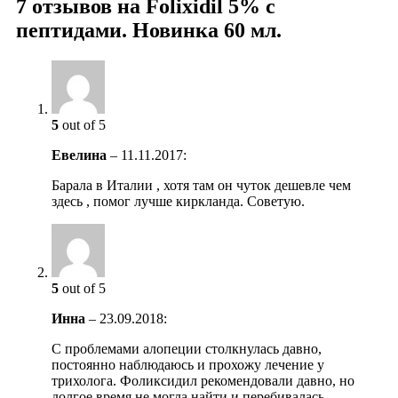
7 отзывов на
Folixidil 5% с
пептидами. Новинка 60 мл.
5
out of 5
Евелина
–
11.11.2017
:
Барала в Италии , хотя там он чуток дешевле чем
здесь , помог лучше киркланда. Советую.
5
out of 5
Инна
–
23.09.2018
:
С проблемами алопеции столкнулась давно,
постоянно наблюдаюсь и прохожу лечение у
трихолога. Фоликсидил рекомендовали давно, но
долгое время не могла найти и перебивалась