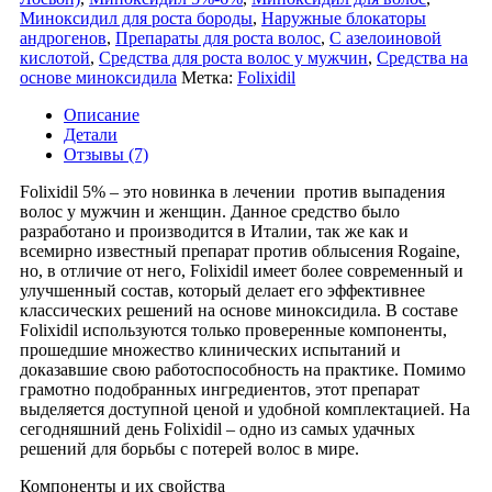
Миноксидил для роста бороды
,
Наружные блокаторы
андрогенов
,
Препараты для роста волос
,
С азелоиновой
кислотой
,
Средства для роста волос у мужчин
,
Средства на
основе миноксидила
Метка:
Folixidil
Описание
Детали
Отзывы (7)
Folixidil 5% – это новинка в лечении против выпадения
волос у мужчин и женщин. Данное средство было
разработано и производится в Италии, так же как и
всемирно известный препарат против облысения Rogaine,
но, в отличие от него, Folixidil имеет более современный и
улучшенный состав, который делает его эффективнее
классических решений на основе миноксидила. В составе
Folixidil используются только проверенные компоненты,
прошедшие множество клинических испытаний и
доказавшие свою работоспособность на практике. Помимо
грамотно подобранных ингредиентов, этот препарат
выделяется доступной ценой и удобной комплектацией. На
сегодняшний день Folixidil – одно из самых удачных
решений для борьбы с потерей волос в мире.
Компоненты и их свойства