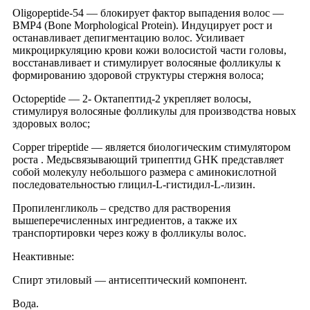
Oligopeptide-54 — блокирует фактор выпадения волос —
BMP4 (Bone Morphological Protein). Индуцирует рост и
останавливает депигментацию волос. Усиливает
микроциркуляцию крови кожи волосистой части головы,
восстанавливает и стимулирует волосяные фолликулы к
формированию здоровой структуры стержня волоса;
Octopeptide — 2- Октапептид-2 укрепляет волосы,
стимулируя волосяные фолликулы для производства новых
здоровых волос;
Copper tripeptide — является биологическим стимулятором
роста . Медьсвязывающий трипептид GHK представляет
собой молекулу небольшого размера с аминокислотной
последовательностью глицил-L-гистидил-L-лизин.
Пропиленгликоль – средство для растворения
вышеперечисленных ингредиентов, а также их
транспортировки через кожу в фолликулы волос.
Неактивные:
Спирт этиловый — антисептический компонент.
Вода.