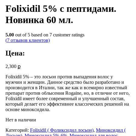
Folixidil 5% с пептидами.
Новинка 60 мл.
5.00
out of
5
based on
7
customer ratings
(
7
отзывов клиентов)
Цена:
2,300
ք
Folixidil 5% – это лосьон против выпадения волос у
мужчин и женщин. Данное средство было разработано и
производится в Италии, так же как и всемирно известный
препарат против облысения Rogaine, но, в отличие от него,
Folixidil имеет более современный и улучшенный состав,
который делает его эффективнее классических решений на
основе миноксидила.
Нет в наличии
Категорий:
Folixidil ( Фоликсидил лосьон)
,
Миноксидил (
Лосьон)
,
Миноксидил 5%-6%
,
Миноксидил для волос
,