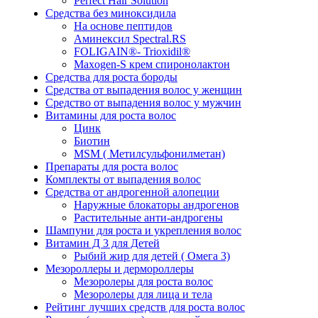
Perfect Hair Solution
Средства без миноксидила
На основе пептидов
Аминексил Spectral.RS
FOLIGAIN®- Trioxidil®
Maxogen-S крем спиронолактон
Средства для роста бороды
Средства от выпадения волос у женщин
Средство от выпадения волос у мужчин
Витамины для роста волос
Цинк
Биотин
MSM ( Метилсульфонилметан)
Препараты для роста волос
Комплекты от выпадения волос
Средства от андрогенной алопеции
Наружные блокаторы андрогенов
Растительные анти-андрогены
Шампуни для роста и укрепления волос
Витамин Д 3 для Детей
Рыбий жир для детей ( Омега 3)
Мезороллеры и дермороллеры
Мезоролеры для роста волос
Мезоролеры для лица и тела
Рейтинг лучших средств для роста волос