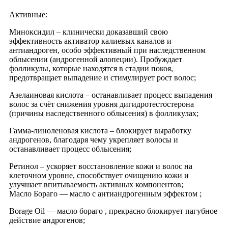
Активные:
Миноксидил – клинически доказавший свою
эффективность активатор калиевых каналов и
антиандроген, особо эффективный при наследственном
облысении (андрогенной алопеции). Пробуждает
фолликулы, которые находятся в стадии покоя,
предотвращает выпадение и стимулирует рост волос;
Азелаиновая кислота – останавливает процесс выпадения
волос за счёт снижения уровня дигидротестостерона
(причины наследственного облысения) в фолликулах;
Гамма-линоленовая кислота – блокирует выработку
андрогенов, благодаря чему укрепляет волосы и
останавливает процесс облысения;
Ретинол – ускоряет восстановление кожи и волос на
клеточном уровне, способствует очищению кожи и
улучшает впитываемость активных компонентов;
Масло Бораго — масло с антиандрогенным эффектом ;
Borage Oil — масло бораго , прекрасно блокирует пагубное
действие андрогенов;