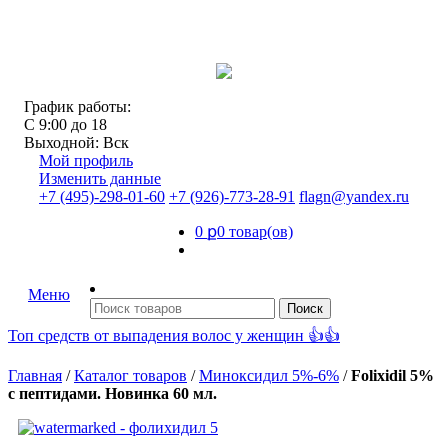
График работы:
С 9:00 до 18
Выходной: Вск
Мой профиль
Изменить данные
+7 (495)-298-01-60
+7 (926)-773-28-91
flagn@yandex.ru
0
ք
0 товар(ов)
Меню
Топ средств от выпадения волос у женщин 👍👍
Главная
/
Каталог товаров
/
Миноксидил 5%-6%
/
Folixidil 5%
с пептидами. Новинка 60 мл.