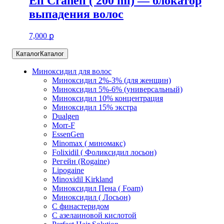
Ell Cranell ( 200 ml) — блокатор
выпадения волос
7,000
ք
Каталог
Каталог
Миноксидил для волос
Миноксидил 2%-3% (для женщин)
Миноксидил 5%-6% (универсальный)
Миноксидил 10% концентрация
Миноксидил 15% экстра
Dualgen
Morr-F
EssenGen
Minomax ( миномакс)
Folixidil ( Фоликсидил лосьон)
Регейн (Rogaine)
Lipogaine
Minoxidil Kirkland
Миноксидил Пена ( Foam)
Миноксидил ( Лосьон)
С финастеридом
C азелаиновой кислотой