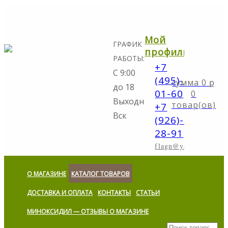
Мой
ГРАФИК
профиль
РАБОТЫ:
+7
С 9:00
(495)-298-
0
ք
до 18
01-60
0
Выходной:
товар(ов)
+7
Вск
(926)-773-
28-91
flagn@yandex.ru
О МАГАЗИНЕ
КАТАЛОГ ТОВАРОВ
ДОСТАВКА И ОПЛАТА
КОНТАКТЫ
СТАТЬИ
МИНОКСИДИЛ — ОТЗЫВЫ О МАГАЗИНЕ