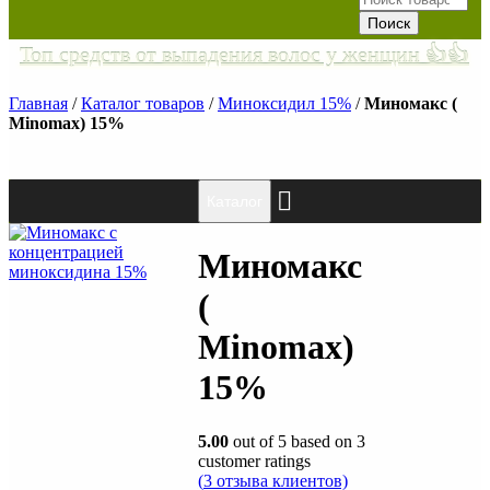
Топ средств от выпадения волос у женщин 👍👍
Главная
/
Каталог товаров
/
Миноксидил 15%
/
Миномакс (
Minomax) 15%
Каталог
Миномакс
(
Minomax)
15%
5.00
out of
5
based on
3
customer ratings
(
3
отзыва клиентов)