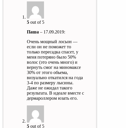
5
out of 5
Паша
–
17.09.2019
:
Очень мощный лосьон —
если он не поможет то
только пересадка спасет, у
меня потеряно было 50%
волос (это очень много) и
вернуть смог на миномаксе
30% от этого обьема,
визуально откатился на года
3-4 по размеру лысины.
Даже не ожидал такого
результата. В идеале вместе с
дермароллером юзать его.
5
out of 5