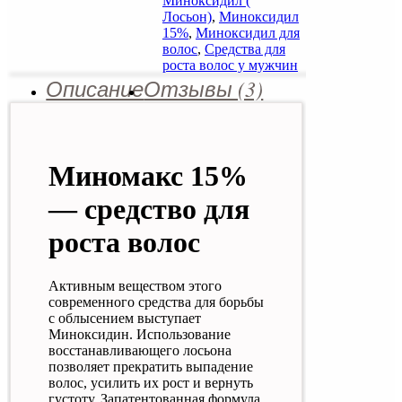
Миноксидил (
Лосьон)
,
Миноксидил
15%
,
Миноксидил для
волос
,
Средства для
роста волос у мужчин
Описание
Отзывы (3)
Миномакс 15%
— средство для
роста волос
Активным веществом этого
современного средства для борьбы
с облысением выступает
Миноксидин. Использование
восстанавливающего лосьона
позволяет прекратить выпадение
волос, усилить их рост и вернуть
густоту. Запатентованная формула