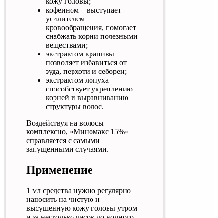
кожу головы;
кофеином – выступает
усилителем
кровообращения, помогает
снабжать корни полезными
веществами;
экстрактом крапивы –
позволяет избавиться от
зуда, перхоти и себореи;
экстрактом лопуха –
способствует укреплению
корней и выравниванию
структуры волос.
Воздействуя на волосы
комплексно, «Миномакс 15%»
справляется с самыми
запущенными случаями.
Применение
1 мл средства нужно регулярно
наносить на чистую и
высушенную кожу головы утром
и за несколько часов до ночного