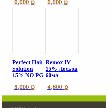
6,000
ք
6,000
ք
Perfect Hair
Remox IV
Solution
15% Лосьон
15% NO PG
60мл
3,000
ք
4,600
ք