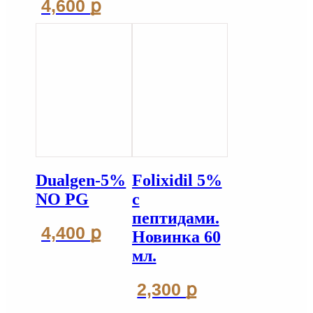
4,600
ք
Dualgen-5%
Folixidil 5%
NO PG
с
пептидами.
4,400
ք
Новинка 60
мл.
2,300
ք