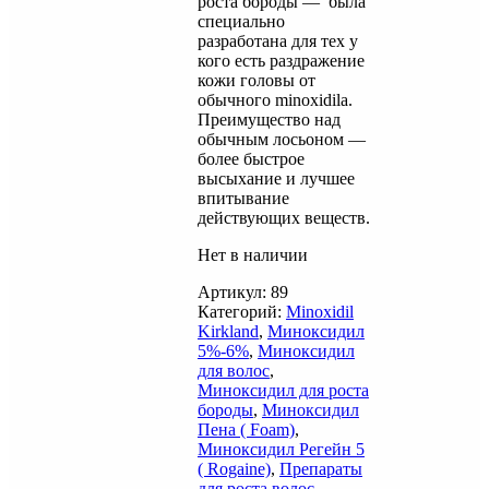
роста бороды — была
специально
разработана для тех у
кого есть раздражение
кожи головы от
обычного minoxidilа.
Преимущество над
обычным лосьоном —
более быстрое
высыхание и лучшее
впитывание
действующих веществ.
Нет в наличии
Артикул:
89
Категорий:
Minoxidil
Kirkland
,
Миноксидил
5%-6%
,
Миноксидил
для волос
,
Миноксидил для роста
бороды
,
Миноксидил
Пена ( Foam)
,
Миноксидил Регейн 5
( Rogaine)
,
Препараты
для роста волос
,