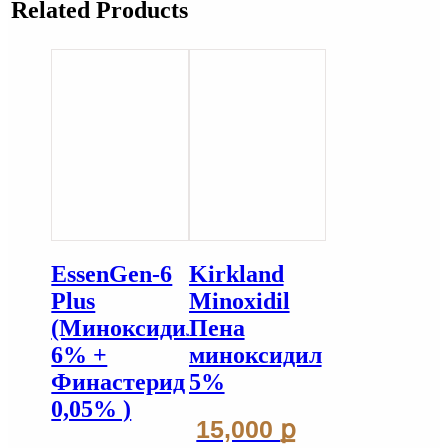
Related Products
EssenGen-6
Kirkland
Plus
Minoxidil
(Миноксидил
Пена
6% +
миноксидил
Финастерид
5%
0,05% )
15,000
ք