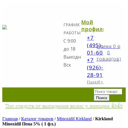
Мой
ГРАФИК
профиль
РАБОТЫ:
+7
С 9:00
(495)-298-
0
ք
до 18
01-60
0
Выходной:
товар(ов)
+7
Вск
(926)-773-
28-91
flagn@yandex.ru
Топ средств от выпадения волос у женщин 👍👍
Главная
/
Каталог товаров
/
Minoxidil Kirkland
/
Kirkland
Minoxidil Пена 5% ( 1 фл.)