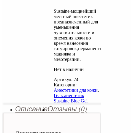
составляла
цена:
2,500 ք.
2,350 ք.
Sustaine-мощнейший
местный анестетик
предназначенный для
уменьшения
чувствительности и
онемения кожи во
время нанесения
татуировок,перманентного
макияжа и
мезотерапии.
Нет в наличии
Артикул:
74
Категории:
Анестетики для кожи
,
Гель-анестетик
Sustaine Blue Gel
Описание
Отзывы (0)