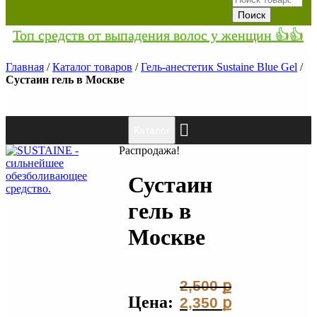
Топ средств от выпадения волос у женщин 👍👍
Главная
/
Каталог товаров
/
Гель-анестетик Sustaine Blue Gel
/
Сустаин гель в Москве
Каталог
Распродажа!
Сустаин
гель в
Москве
2,500
ք
Цена:
Первоначальная
2,350
ք
цена
Текущая