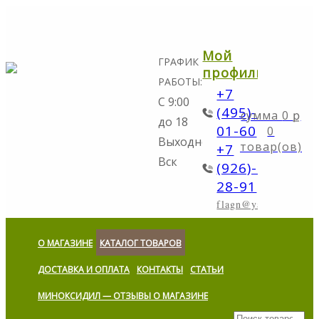
Мой
ГРАФИК
профиль
РАБОТЫ:
+7
С 9:00
(495)-298-
0
ք
до 18
01-60
0
Выходной:
товар(ов)
+7
Вск
(926)-773-
28-91
flagn@yandex.ru
О МАГАЗИНЕ
КАТАЛОГ ТОВАРОВ
ДОСТАВКА И ОПЛАТА
КОНТАКТЫ
СТАТЬИ
МИНОКСИДИЛ — ОТЗЫВЫ О МАГАЗИНЕ