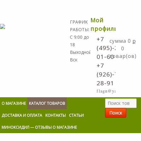
Мой
ГРАФИК
профиль
РАБОТЫ:
С 9:00 до
+7
0
ք
18
(495)-298-
0
Выходной:
01-60
товар(ов)
Вск
+7
(926)-773-
28-91
flagn@yandex.ru
О МАГАЗИНЕ
КАТАЛОГ ТОВАРОВ
ДОСТАВКА И ОПЛАТА
КОНТАКТЫ
СТАТЬИ
МИНОКСИДИЛ — ОТЗЫВЫ О МАГАЗИНЕ