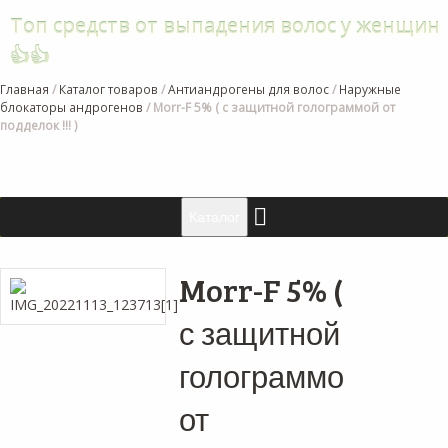
Топ средств от выпадения волос у женщин
👍👍
Главная
/
Каталог товаров
/
Антиандрогены для волос
/
Наружные
блокаторы андрогенов
/
Morr-F 5% ( с защитной голограммой от
подделок !!! )
Каталог
Morr-F 5% (
с защитной
голограммой
от