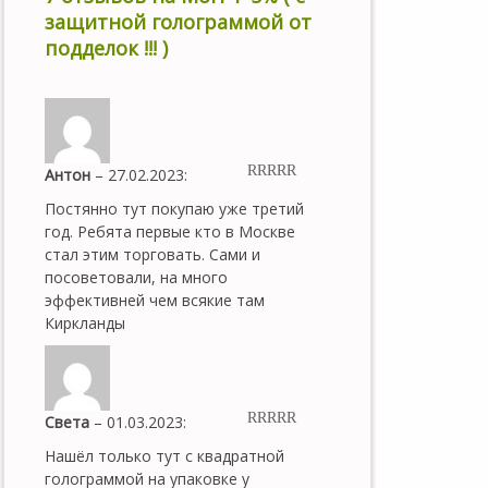
защитной голограммой от
подделок !!! )
Антон
–
27.02.2023
:
5
out of 5
Постянно тут покупаю уже третий
год. Ребята первые кто в Москве
стал этим торговать. Сами и
посоветовали, на много
эффективней чем всякие там
Киркланды
Света
–
01.03.2023
:
5
out of 5
Нашёл только тут с квадратной
голограммой на упаковке у