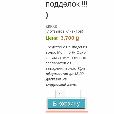
подделок !!!
)
(
7
отзывов клиентов)
5.00
5
7
out of
based on
ք
Цена:
3,700
customer
ratings
Средство от выпадения
волос Morr-f 5 %. Одно
из самых эффективных
препаратов от
выпадения волос.
При
оформлении до 18.00
доставка на
следующий день.
−
+
Количество товара Morr-F 5% ( с защит
В корзину