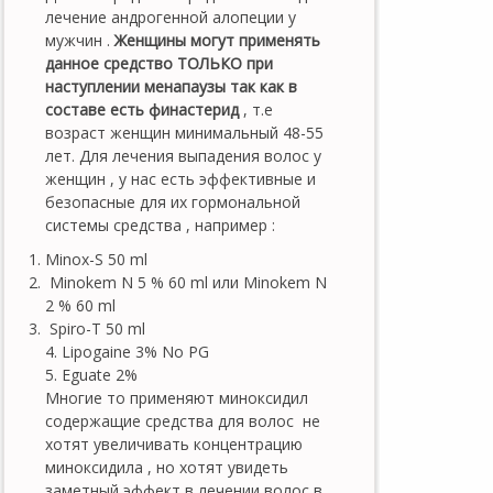
лечение андрогенной алопеции у
мужчин .
Женщины могут применять
данное средство ТОЛЬКО при
наступлении менапаузы так как в
составе есть финастерид
, т.е
возраст женщин минимальный 48-55
лет. Для лечения выпадения волос у
женщин , у нас есть эффективные и
безопасные для их гормональной
системы средства , например :
Minox-S 50 ml
Minokem N 5 % 60 ml или Minokem N
2 % 60 ml
Spiro-T 50 ml
4. Lipogaine 3% No PG
5. Eguate 2%
Многие то применяют миноксидил
содержащие средства для волос не
хотят увеличивать концентрацию
миноксидила , но хотят увидеть
заметный эффект в лечении волос в