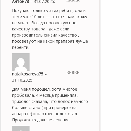
Антон78
–
31.07.2025
:
5
out of 5
Покупаю только у этих ребят , они в
теме уже 10 лет — а это я вам скажу
не мало . Всегда посоветуют по
качеству товара , даже если
производитель снизил качество ,
посоветуют на какой препарат лучше
перейти.
nata.kosareva75
–
5
out of 5
31.10.2025
:
Для меня подошёл, хотя многое
пробовала. 4 месяца применяла,
трихолог сказала, что волос намного
больше стало ( при проверке на
аппарате) и плотнее волос стал.
Продолжаю дальше лечение.