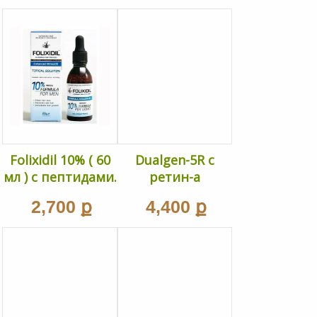
Folixidil 10% ( 60
Dualgen-5R c
мл ) с пептидами.
ретин-а
ք
ք
2,700
4,400