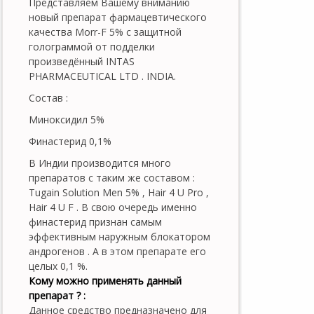
Представляем Вашему вниманию
новый препарат фармацевтического
качества Morr-F 5% с защитной
голограммой от подделки
произведённый INTAS
PHARMACEUTICAL LTD . INDIA.
Состав :
Миноксидил 5%
Финастерид 0,1%
В Индии производится много
препаратов с таким же составом :
Tugain Solution Men 5% , Hair 4 U Pro ,
Hair 4 U F . В свою очередь именно
финастерид признан самым
эффективным наружным блокатором
андрогенов . А в этом препарате его
целых 0,1 %.
Кому можно применять данный
препарат ? :
Данное средство предназначено для