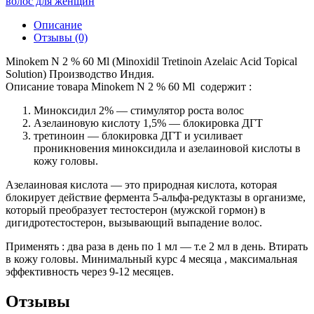
волос для женщин
Описание
Отзывы (0)
Minokem N 2 % 60 Ml (Minoxidil Tretinoin Azelaic Acid Topical
Solution) Производство Индия.
Описание товара Minokem N 2 % 60 Ml содержит :
Миноксидил 2% — стимулятор роста волос
Азелаиновую кислоту 1,5% — блокировка ДГТ
третиноин — блокировка ДГТ и усиливает
проникновения миноксидила и азелаиновой кислоты в
кожу головы.
Азелаиновая кислота — это природная кислота, которая
блокирует действие фермента 5-альфа-редуктазы в организме,
который преобразует тестостерон (мужской гормон) в
дигидротестостерон, вызывающий выпадение волос.
Применять : два раза в день по 1 мл — т.е 2 мл в день. Втирать
в кожу головы. Минимальный курс 4 месяца , максимальная
эффективность через 9-12 месяцев.
Отзывы