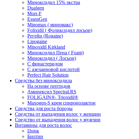
Миноксидил 15% экстра
Dualgen
Morr-F
EssenGen
Minomax ( миномакс)
Folixidil ( Фоликсидил лосьон)
Регейн (Rogaine)
Lipogaine
Minoxidil Kirkland
Миноксидил Пена ( Foam)
Миноксидил ( Лосьон)
С финастеридом
C азелаиновой кислотой
Perfect Hair Solution
Средства без миноксидила
На основе пептидов
Аминексил Spectral.RS
FOLIGAIN®- Trioxidil®
Maxogen-S крем спиронолактон
Средства для роста бороды
Средства от выпадения волос у женщин
Средство от выпадения волос у мужчин
Витамины для роста волос
Цинк
Биотин