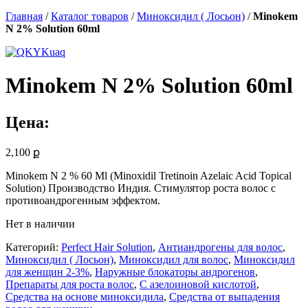
Главная
/
Каталог товаров
/
Миноксидил ( Лосьон)
/
Minokem
N 2% Solution 60ml
Minokem N 2% Solution 60ml
Цена:
2,100
ք
Minokem N 2 % 60 Ml (Minoxidil Tretinoin Azelaic Acid Topical
Solution) Производство Индия. Стимулятор роста волос с
противоандрогенным эффектом.
Нет в наличии
Категорий:
Perfect Hair Solution
,
Антиандрогены для волос
,
Миноксидил ( Лосьон)
,
Миноксидил для волос
,
Миноксидил
для женщин 2-3%
,
Наружные блокаторы андрогенов
,
Препараты для роста волос
,
С азелоиновой кислотой
,
Средства на основе миноксидила
,
Средства от выпадения