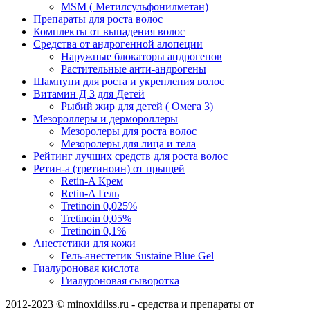
MSM ( Метилсульфонилметан)
Препараты для роста волос
Комплекты от выпадения волос
Средства от андрогенной алопеции
Наружные блокаторы андрогенов
Растительные анти-андрогены
Шампуни для роста и укрепления волос
Витамин Д 3 для Детей
Рыбий жир для детей ( Омега 3)
Мезороллеры и дермороллеры
Мезоролеры для роста волос
Мезоролеры для лица и тела
Рейтинг лучших средств для роста волос
Ретин-а (третиноин) от прыщей
Retin-A Крем
Retin-A Гель
Tretinoin 0,025%
Tretinoin 0,05%
Tretinoin 0,1%
Анестетики для кожи
Гель-анестетик Sustaine Blue Gel
Гиалуроновая кислота
Гиалуроновая сыворотка
2012-2023 © minoxidilss.ru - средства и препараты от