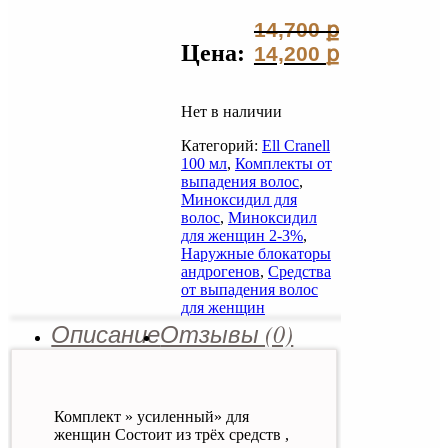
14,700
ք
Цена:
Первоначальная
14,200
ք
цена
Текущая
составляла
цена:
14,700 ք.
14,200 ք.
Нет в наличии
Категорий:
Ell Cranell
100 мл
,
Комплекты от
выпадения волос
,
Миноксидил для
волос
,
Миноксидил
для женщин 2-3%
,
Наружные блокаторы
андрогенов
,
Средства
от выпадения волос
для женщин
Описание
Отзывы (0)
Комплект » усиленный» для
женщин Состоит из трёх средств ,