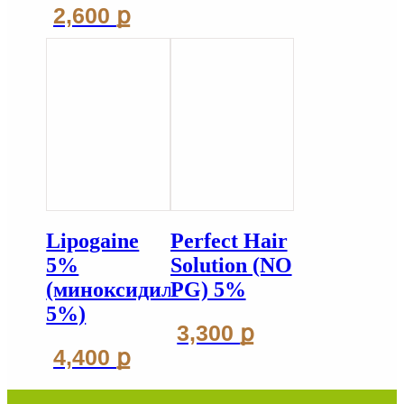
2,600
ք
Lipogaine
Perfect Hair
5%
Solution (NO
(миноксидил
PG) 5%
5%)
3,300
ք
4,400
ք