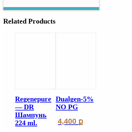
Related Products
Regenepure
Dualgen-5%
— DR
NO PG
Шампунь
4,400
ք
224 ml.