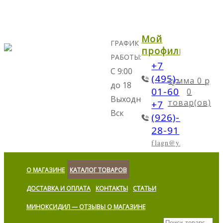
Мой
ГРАФИК
профиль
РАБОТЫ:
+7
С 9:00
(495)-298-
0
ք
до 18
01-60
0
Выходной:
товар(ов)
+7
Вск
(926)-773-
28-91
flagn@yandex.ru
О МАГАЗИНЕ
КАТАЛОГ ТОВАРОВ
ДОСТАВКА И ОПЛАТА
КОНТАКТЫ
СТАТЬИ
МИНОКСИДИЛ — ОТЗЫВЫ О МАГАЗИНЕ